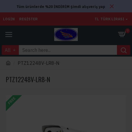
Tüm ürünlerde %20 İNDİRİM Şimdi alışveriş yap
LOGIN
REGISTER
TL
TÜRK LIRASI
0
All
PTZ12248V-LR8-N
PTZ12248V-LR8-N
FREE