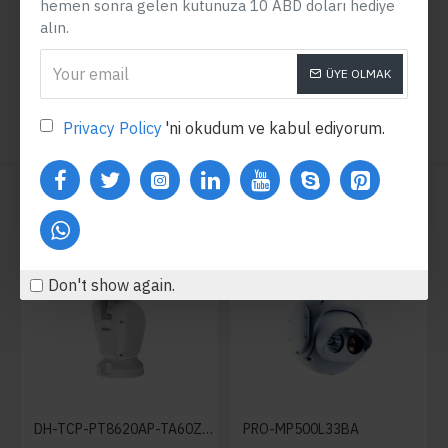
hemen sonra gelen kutunuza 10 ABD doları hediye
alın.
ÜYE OLMAK
Privacy Policy
'ni okudum ve kabul ediyorum.
BIZ DE TAVSIYE EDERIZ
FREE
FREE
NEW
Don't show again.
DH-TCP-PT8620AP-TA60Z30
PRO-MP500L33BA