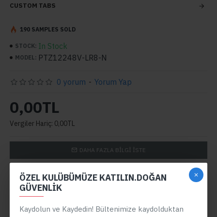
CUSTOM TABS
190 SAMPLES SOLD
In Stock
STOCK:
PTZ12248V-LR8-N
MODEL:
0 yorum
-
Yorum Yap
0,00TL
Vergiler Hariç: 0,00TL
DAHA FAZLA BILGI ISTE
BEDEN TABLOSU
ÖZEL KULÜBÜMÜZE KATILIN.DOĞAN
GÜVENLIK
Kaydolun ve Kaydedin! Bültenimize kaydolduktan